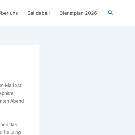
Suchen
ber uns
Sei dabei!
Dienstplan 2026
en Maifest
osphäre
nnten Abend
tehen das
 für Jung