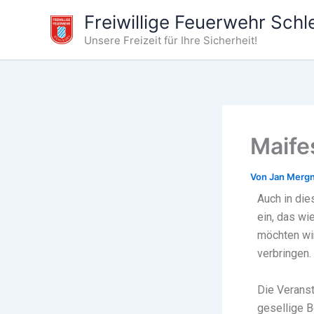
Zum
Freiwillige Feuerwehr Schl
Inhalt
Unsere Freizeit für Ihre Sicherheit!
springen
Maife
Von
Jan Merg
Auch in die
ein, das w
möchten wi
verbringen.
Die Veranst
gesellige 