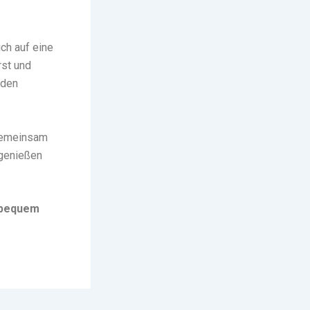
ich auf eine
rst und
nden
 gemeinsam
 genießen
e bequem